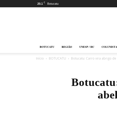
C
20.1
Botucatu
Botucatu
Online
BOTUCATU
REGIÃO
UNESP / HC
COLUNIST
Início
BOTUCATU
Botucatu: Carro vira abrigo d
Botucatu
abe