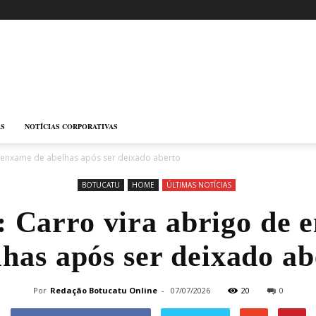
AS
NOTÍCIAS CORPORATIVAS
e enxame de abelhas após ser deixado aberto
BOTUCATU
HOME
ÚLTIMAS NOTÍCIAS
: Carro vira abrigo de 
lhas após ser deixado ab
Por
Redação Botucatu Online
-
07/07/2026
20
0