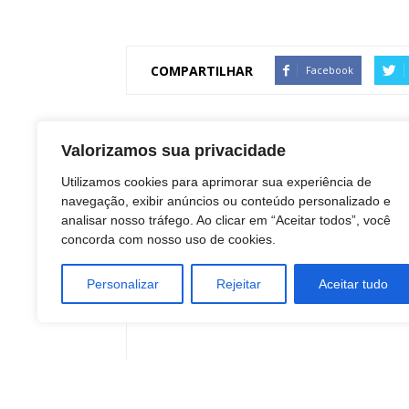
COMPARTILHAR
Facebook
Artigo anterior
Valorizamos sua privacidade
Botucatu: Corrida 168 anos Luz já está com
Utilizamos cookies para aprimorar sua experiência de
inscrições abertas
navegação, exibir anúncios ou conteúdo personalizado e
analisar nosso tráfego. Ao clicar em “Aceitar todos”, você
concorda com nosso uso de cookies.
Redação Botucatu Onl
Personalizar
Rejeitar
Aceitar tudo
https://www.botucatuonline.com