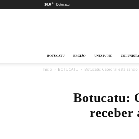
C
16.6
Botucatu
Botucatu
Online
BOTUCATU
REGIÃO
UNESP / HC
COLUNIST
Início
BOTUCATU
Botucatu: Catedral está sendo 
Botucatu: 
receber 