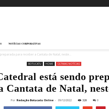
AS
NOTÍCIAS CORPORATIVAS
preparada para receber a Cantata de Natal, neste...
BOTUCATU
HOME
ÚLTIMAS NOTÍCIAS
Catedral está sendo pre
a Cantata de Natal, nes
Por
Redação Botucatu Online
-
09/12/2022
328
0