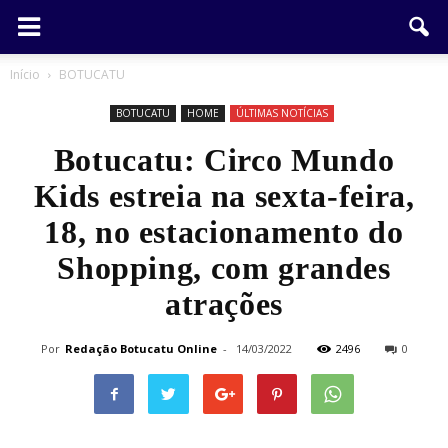
Início
BOTUCATU
BOTUCATU
HOME
ÚLTIMAS NOTÍCIAS
Botucatu: Circo Mundo
Kids estreia na sexta-feira,
18, no estacionamento do
Shopping, com grandes
atrações
Por
Redação Botucatu Online
-
14/03/2022
2496
0