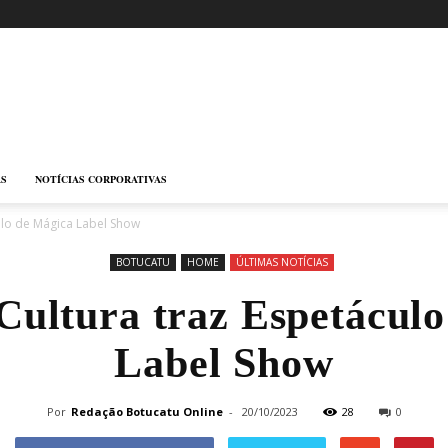
AS
NOTÍCIAS CORPORATIVAS
ulo de Mágica Label Show
BOTUCATU
HOME
ÚLTIMAS NOTÍCIAS
Cultura traz Espetácul
Label Show
Por
Redação Botucatu Online
-
20/10/2023
28
0