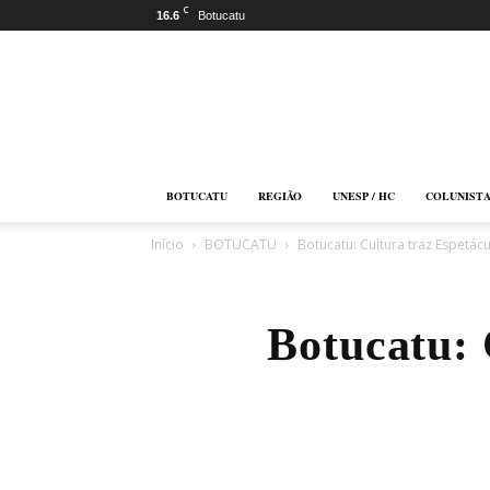
C
16.6
Botucatu
Botucatu
Online
BOTUCATU
REGIÃO
UNESP / HC
COLUNIST
Início
BOTUCATU
Botucatu: Cultura traz Espetác
Botucatu: 