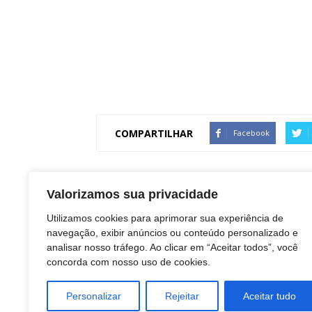
COMPARTILHAR
Facebook
Artigo anterior
Valorizamos sua privacidade
Botucatu: Campanha Nacional Multivacinação
Utilizamos cookies para aprimorar sua experiência de
continua. E você já atualizou sua caderneta?
navegação, exibir anúncios ou conteúdo personalizado e
analisar nosso tráfego. Ao clicar em “Aceitar todos”, você
concorda com nosso uso de cookies.
Redação Botucatu Onl
Personalizar
Rejeitar
Aceitar tudo
https://www.botucatuonline.com