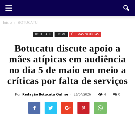
Início
BOTUCATU
BOTUCATU
HOME
ÚLTIMAS NOTÍCIAS
Botucatu discute apoio a
mães atípicas em audiência
no dia 5 de maio em meio a
críticas por falta de serviços
Por
Redação Botucatu Online
-
26/04/2026
4
0