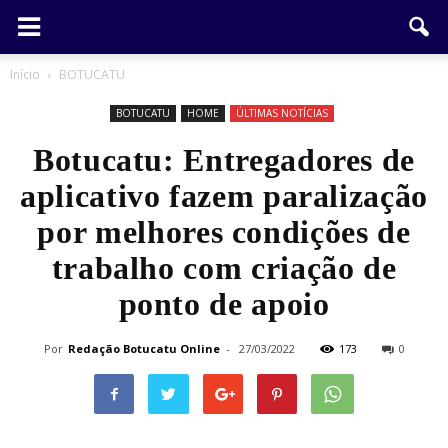
Início
BOTUCATU
BOTUCATU
HOME
ÚLTIMAS NOTÍCIAS
Botucatu: Entregadores de
aplicativo fazem paralização
por melhores condições de
trabalho com criação de
ponto de apoio
Por
Redação Botucatu Online
-
27/03/2022
173
0