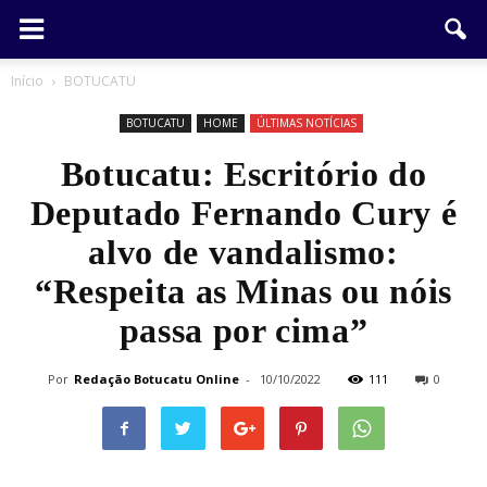
Início
BOTUCATU
BOTUCATU
HOME
ÚLTIMAS NOTÍCIAS
Botucatu: Escritório do
Deputado Fernando Cury é
alvo de vandalismo:
“Respeita as Minas ou nóis
passa por cima”
Por
Redação Botucatu Online
-
10/10/2022
111
0