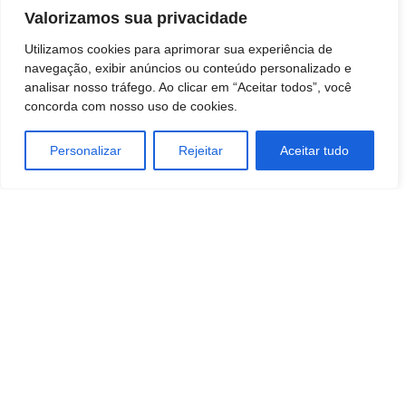
sua terceira reeleição, ele recebeu 35.493 e está
Valorizamos sua privacidade
entre os suplentes do seu partido, União Brasil.
Utilizamos cookies para aprimorar sua experiência de
navegação, exibir anúncios ou conteúdo personalizado e
analisar nosso tráfego. Ao clicar em “Aceitar todos”, você
concorda com nosso uso de cookies.
Personalizar
Rejeitar
Aceitar tudo