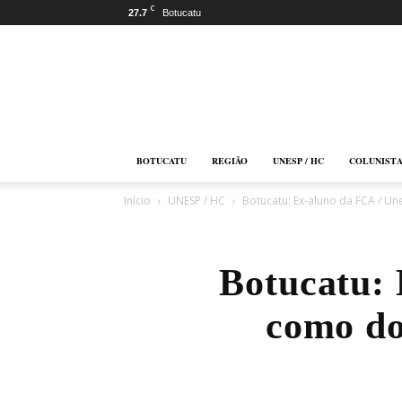
C
27.7
Botucatu
Botucatu
Online
BOTUCATU
REGIÃO
UNESP / HC
COLUNIST
Início
UNESP / HC
Botucatu: Ex-aluno da FCA / U
Botucatu: 
como do