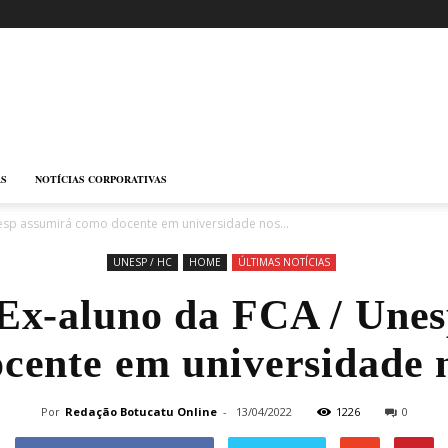
AS
NOTÍCIAS CORPORATIVAS
nesp assumirá como docente em universidade nos...
UNESP / HC
HOME
ÚLTIMAS NOTÍCIAS
Ex-aluno da FCA / Une
cente em universidade
Por
Redação Botucatu Online
-
13/04/2022
1226
0