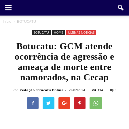
Início
BOTUCATU
BOTUCATU
HOME
ÚLTIMAS NOTÍCIAS
Botucatu: GCM atende
ocorrência de agressão e
ameaça de morte entre
namorados, na Cecap
Por
Redação Botucatu Online
-
29/02/2024
134
0