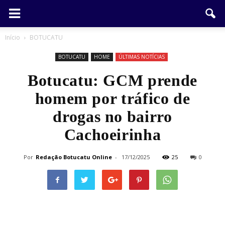
Início
BOTUCATU
BOTUCATU
HOME
ÚLTIMAS NOTÍCIAS
Botucatu: GCM prende
homem por tráfico de
drogas no bairro
Cachoeirinha
Por
Redação Botucatu Online
-
17/12/2025
25
0