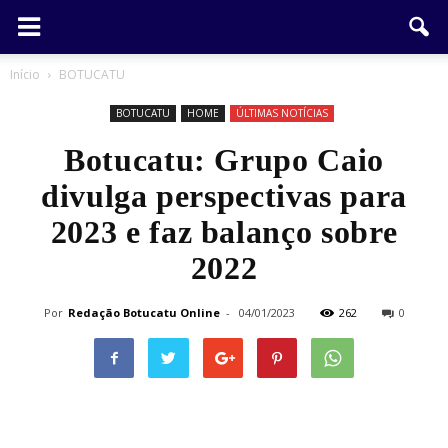
Início
BOTUCATU
BOTUCATU
HOME
ÚLTIMAS NOTÍCIAS
Botucatu: Grupo Caio
divulga perspectivas para
2023 e faz balanço sobre
2022
Por
Redação Botucatu Online
-
04/01/2023
262
0