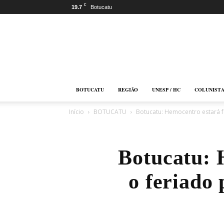
C
19.7
Botucatu
Botucatu
Online
BOTUCATU
REGIÃO
UNESP / HC
COLUNIST
Início
BOTUCATU
Botucatu: Hemocentro estará f
Botucatu: 
o feriado 