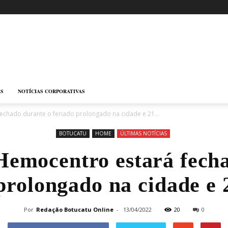
AS
NOTÍCIAS CORPORATIVAS
echado durante o feriado prolongado na cidade e 21...
BOTUCATU
HOME
ÚLTIMAS NOTÍCIAS
Hemocentro estará fech
prolongado na cidade e 
Por
Redação Botucatu Online
-
13/04/2022
20
0