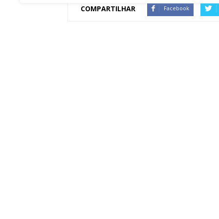
COMPARTILHAR
Facebook
Artigo anterior
Botucatu: Associação Mulher Unimed arrecada
mais de 1.000 caixas de chocolate em ação de
Páscoa Solidária
Redação Botucatu Onl
https://www.botucatuonline.com
ARTIGOS RELACIONADOS
Mais do aut