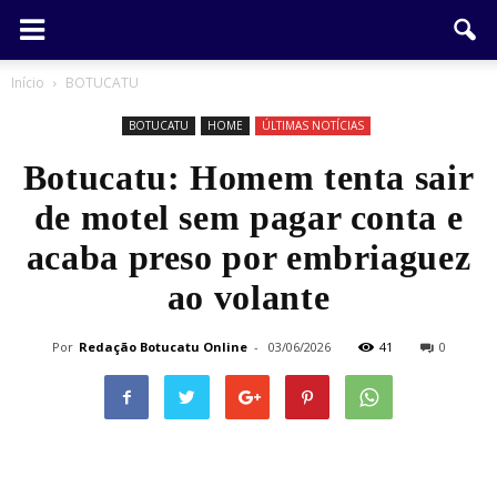
Início
BOTUCATU
BOTUCATU
HOME
ÚLTIMAS NOTÍCIAS
Botucatu: Homem tenta sair
de motel sem pagar conta e
acaba preso por embriaguez
ao volante
Por
Redação Botucatu Online
-
03/06/2026
41
0