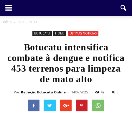
Início
BOTUCATU
BOTUCATU
HOME
ÚLTIMAS NOTÍCIAS
Botucatu intensifica
combate à dengue e notifica
453 terrenos para limpeza
de mato alto
Por
Redação Botucatu Online
-
14/02/2025
42
0