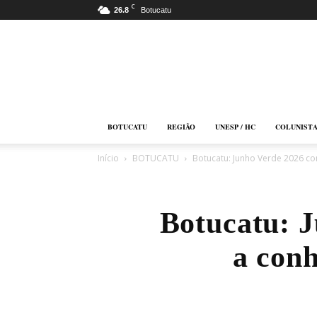
C
26.8
Botucatu
Botucatu
Online
BOTUCATU
REGIÃO
UNESP / HC
COLUNIST
Início
BOTUCATU
Botucatu: Junho Verde 2026 con
Botucatu: 
a conh