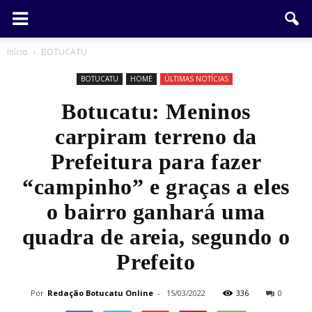
Início
BOTUCATU
BOTUCATU
HOME
ÚLTIMAS NOTÍCIAS
Botucatu: Meninos
carpiram terreno da
Prefeitura para fazer
“campinho” e graças a eles
o bairro ganhará uma
quadra de areia, segundo o
Prefeito
Por
Redação Botucatu Online
-
15/03/2022
336
0