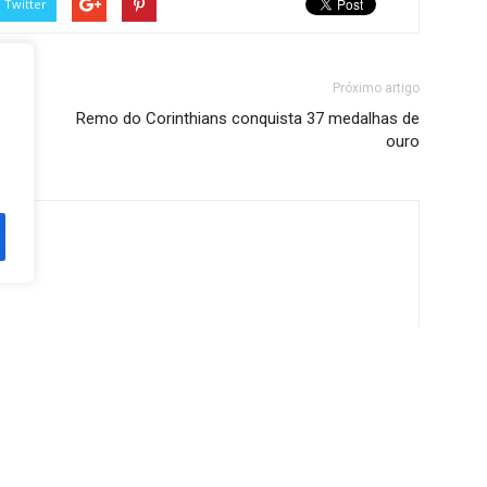
Twitter
Próximo artigo
Remo do Corinthians conquista 37 medalhas de
ouro
ine
or