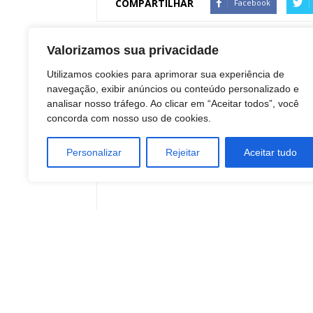
COMPARTILHAR
Facebook
Valorizamos sua privacidade
Artigo anterior
Utilizamos cookies para aprimorar sua experiência de
Doenças crônicas são relacionadas a
navegação, exibir anúncios ou conteúdo personalizado e
desigualdades sociais
analisar nosso tráfego. Ao clicar em “Aceitar todos”, você
concorda com nosso uso de cookies.
Personalizar
Rejeitar
Aceitar tudo
Redação Botucatu Onl
https://www.botucatuonline.com
ARTIGOS RELACIONADOS
Mais do aut