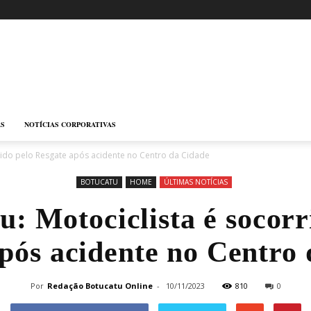
AS
NOTÍCIAS CORPORATIVAS
rrido pelo Resgate após acidente no Centro da Cidade
BOTUCATU
HOME
ÚLTIMAS NOTÍCIAS
u: Motociclista é socorr
pós acidente no Centro
Por
Redação Botucatu Online
-
10/11/2023
810
0