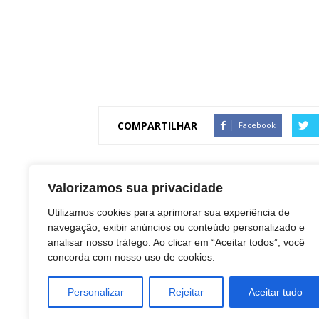
COMPARTILHAR
Facebook
Artigo anterior
Valorizamos sua privacidade
Botucatu: Obituário 02 de maio de 2023
Utilizamos cookies para aprimorar sua experiência de
navegação, exibir anúncios ou conteúdo personalizado e
analisar nosso tráfego. Ao clicar em “Aceitar todos”, você
concorda com nosso uso de cookies.
Redação Botucatu Onl
Personalizar
Rejeitar
Aceitar tudo
https://www.botucatuonline.com