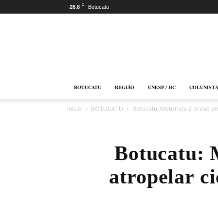
C
26.8
Botucatu
Botucatu
Online
BOTUCATU
REGIÃO
UNESP / HC
COLUNIST
Início
BOTUCATU
Botucatu: Motorista é preso em 
Botucatu: 
atropelar c