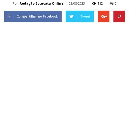
Por
Redação Botucatu Online
-
02/05/2023
112
0
Compartilhar no Facebook
Tweet