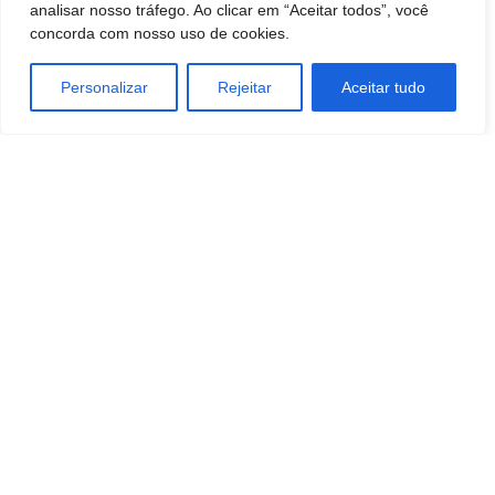
analisar nosso tráfego. Ao clicar em “Aceitar todos”, você
concorda com nosso uso de cookies.
Personalizar
Rejeitar
Aceitar tudo
Artigo anterior
Próximo artigo
Botucatu: Bebê de 4 meses
Câmara de Pardinho aprova CEI
morre após atendimento no PS
contra vereador envolvido em
Infantil Municipal. Família fala
denúncia de desvio de verba
em negligência na Saúde. “Nos
pública