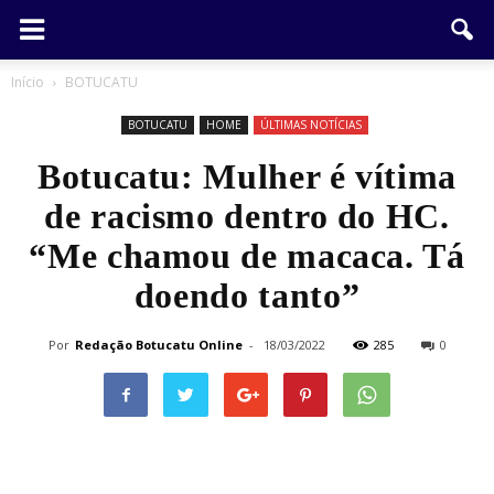
Início
BOTUCATU
BOTUCATU
HOME
ÚLTIMAS NOTÍCIAS
Botucatu: Mulher é vítima
de racismo dentro do HC.
“Me chamou de macaca. Tá
doendo tanto”
Por
Redação Botucatu Online
-
18/03/2022
285
0