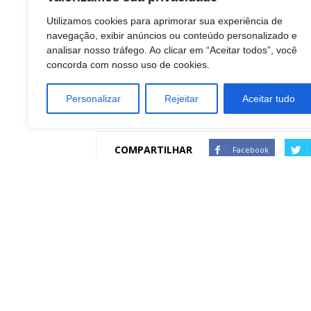
Utilizamos cookies para aprimorar sua experiência de
navegação, exibir anúncios ou conteúdo personalizado e
analisar nosso tráfego. Ao clicar em “Aceitar todos”, você
concorda com nosso uso de cookies.
Personalizar
Rejeitar
Aceitar tudo
COMPARTILHAR
Facebook
Artigo anterior
Crise de mão de obra impulsiona construção
modular
Redação Botucatu Onl