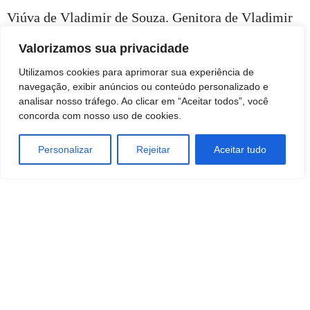
Viúva de Vladimir de Souza. Genitora de Vladimir
Filho e Cyrene
Valorizamos sua privacidade
Utilizamos cookies para aprimorar sua experiência de
Facebook
Twitter
WhatsApp
Telegram
Viber
Email
navegação, exibir anúncios ou conteúdo personalizado e
analisar nosso tráfego. Ao clicar em “Aceitar todos”, você
concorda com nosso uso de cookies.
Personalizar
Rejeitar
Aceitar tudo