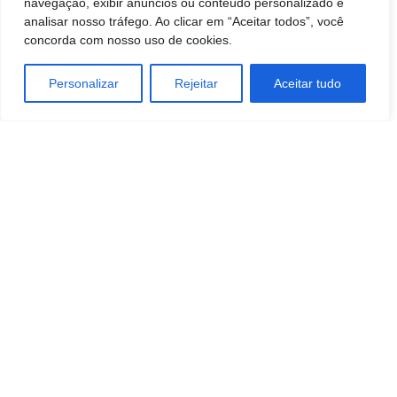
navegação, exibir anúncios ou conteúdo personalizado e
Thayla, Jean e Sandro (in memorian)
analisar nosso tráfego. Ao clicar em “Aceitar todos”, você
concorda com nosso uso de cookies.
Personalizar
Rejeitar
Aceitar tudo