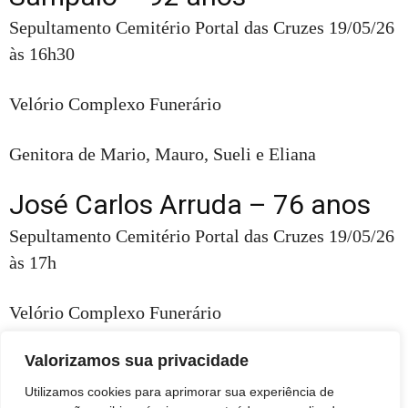
Sepultamento Cemitério Portal das Cruzes 19/05/26
às 16h30
Velório Complexo Funerário
Genitora de Mario, Mauro, Sueli e Eliana
José Carlos Arruda – 76 anos
Sepultamento Cemitério Portal das Cruzes 19/05/26
às 17h
Velório Complexo Funerário
Valorizamos sua privacidade
Conhecido como Arruda. Esposo de Eliz. Genitor de
Carla, Roberta, Renata, Gabrieli, Carlos, Carolinw,
Utilizamos cookies para aprimorar sua experiência de