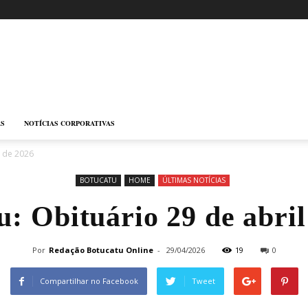
AS
NOTÍCIAS CORPORATIVAS
l de 2026
BOTUCATU
HOME
ÚLTIMAS NOTÍCIAS
u: Obituário 29 de abril
Por
Redação Botucatu Online
-
29/04/2026
19
0
Compartilhar no Facebook
Tweet