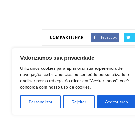
COMPARTILHAR
Facebook
Valorizamos sua privacidade
Artigo anterior
Utilizamos cookies para aprimorar sua experiência de
Biocombustíveis aceleram decisões de
navegação, exibir anúncios ou conteúdo personalizado e
integração industrial
analisar nosso tráfego. Ao clicar em “Aceitar todos”, você
concorda com nosso uso de cookies.
Personalizar
Rejeitar
Aceitar tudo
Redação Botucatu Onl
https://www.botucatuonline.com