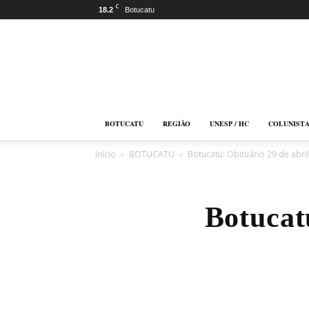
C
18.2
Botucatu
Botucatu
Online
BOTUCATU
REGIÃO
UNESP / HC
COLUNIST
Início
BOTUCATU
Botucatu: Obituário 29 de abri
Botucat