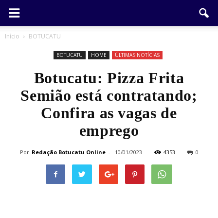
Início
BOTUCATU
BOTUCATU
HOME
ÚLTIMAS NOTÍCIAS
Botucatu: Pizza Frita
Semião está contratando;
Confira as vagas de
emprego
Por
Redação Botucatu Online
-
10/01/2023
4353
0