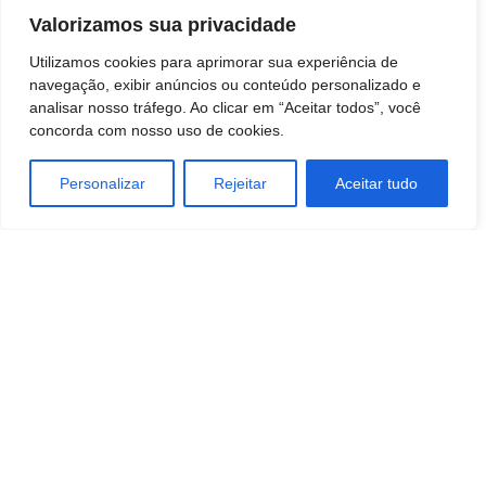
Valorizamos sua privacidade
Utilizamos cookies para aprimorar sua experiência de
navegação, exibir anúncios ou conteúdo personalizado e
Artigo anterior
Próximo artigo
analisar nosso tráfego. Ao clicar em “Aceitar todos”, você
Botucatu: Homem é localizado
Botucatu: Bombeiros procuram
concorda com nosso uso de cookies.
e espingarda é apreendida após
por mulher após queda no Rio
disparos contra um gato
Tietê, em Rodovia
Personalizar
Rejeitar
Aceitar tudo
Redação Botucatu Online
https://www.botucatuonline.com