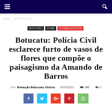
Início
BOTUCATU
BOTUCATU
HOME
ÚLTIMAS NOTÍCIAS
Botucatu: Polícia Civil
esclarece furto de vasos de
flores que compõe o
paisagismo da Amando de
Barros
Por
Redação Botucatu Online
-
18/09/2023
345
0