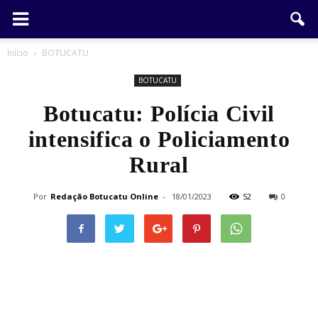
Início
BOTUCATU
BOTUCATU
Botucatu: Polícia Civil
intensifica o Policiamento
Rural
Por
Redação Botucatu Online
-
18/01/2023
52
0