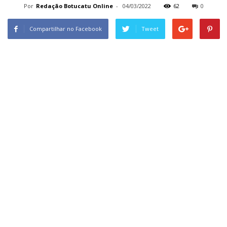
Por
Redação Botucatu Online
-
04/03/2022
62
0
Compartilhar no Facebook
Tweet