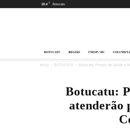
C
20.4
Botucatu
Botucatu
Online
BOTUCATU
REGIÃO
UNESP / HC
COLUNIST
Início
BOTUCATU
Botucatu: Postos de Saúde e H
Botucatu: P
atenderão 
C