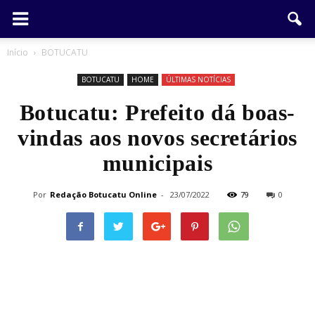
Início
BOTUCATU
BOTUCATU
HOME
ÚLTIMAS NOTÍCIAS
Botucatu: Prefeito dá boas-
vindas aos novos secretários
municipais
Por
Redação Botucatu Online
-
23/07/2022
79
0