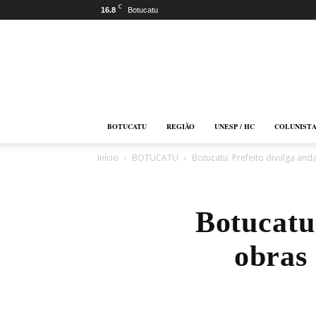
C
16.8
Botucatu
Botucatu
Online
BOTUCATU
REGIÃO
UNESP / HC
COLUNIST
Início
BOTUCATU
Botucatu: Prefeito divulga a
Botucatu
obras