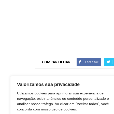
COMPARTILHAR
Facebook
Artigo anterior
Valorizamos sua privacidade
Botucatu: Professora da Unesp é detida em
Utilizamos cookies para aprimorar sua experiência de
ônibus que retornava de invasão aos Três
navegação, exibir anúncios ou conteúdo personalizado e
Poderes, em Brasília
analisar nosso tráfego. Ao clicar em “Aceitar todos”, você
concorda com nosso uso de cookies.