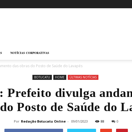
AS
NOTÍCIAS CORPORATIVAS
ndamento das obras do Posto de Saúde do Lavapés
BOTUCATU
HOME
ÚLTIMAS NOTÍCIAS
: Prefeito divulga anda
 do Posto de Saúde do L
Por
Redação Botucatu Online
-
09/01/2023
88
0