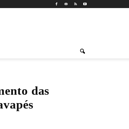
mento das
avapés