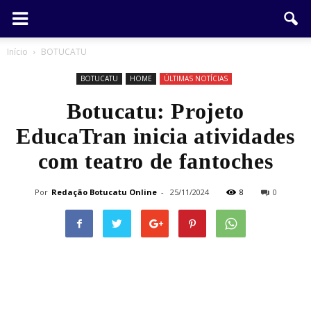
Início
BOTUCATU
BOTUCATU
HOME
ÚLTIMAS NOTÍCIAS
Botucatu: Projeto
EducaTran inicia atividades
com teatro de fantoches
Por
Redação Botucatu Online
-
25/11/2024
8
0