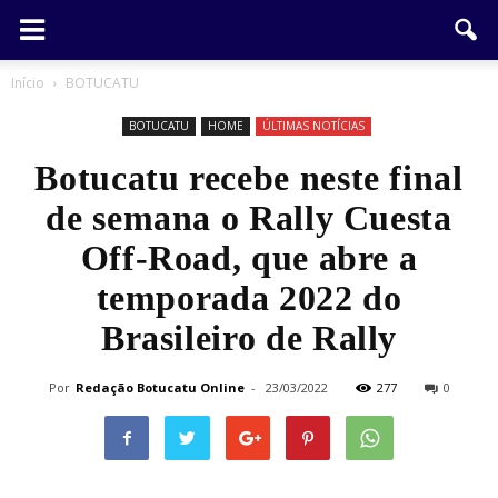
Início
BOTUCATU
BOTUCATU
HOME
ÚLTIMAS NOTÍCIAS
Botucatu recebe neste final
de semana o Rally Cuesta
Off-Road, que abre a
temporada 2022 do
Brasileiro de Rally
Por
Redação Botucatu Online
-
23/03/2022
277
0