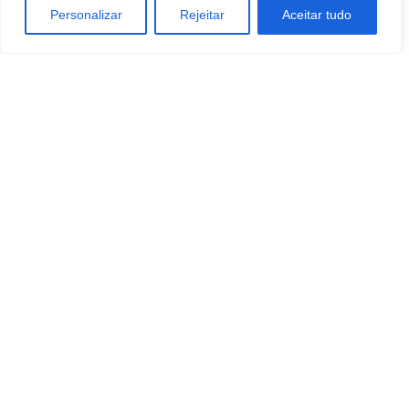
Personalizar
Rejeitar
Aceitar tudo
Artigo anterior
Próximo artigo
Com voto favorável de
Botucatu: Obituário 23 de março
Fernando Cury, Alesp aprova
de 2022