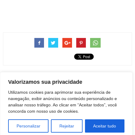
Artigo anterior
Próximo artigo
Valorizamos sua privacidade
Cushman & Wakefield
Botucatu: Obituário 18 de abril
Utilizamos cookies para aprimorar sua experiência de
designada pelo Standard
de 2024
navegação, exibir anúncios ou conteúdo personalizado e
Chartered Bank para prover
analisar nosso tráfego. Ao clicar em “Aceitar todos”, você
serviços imobiliários em toda a
concorda com nosso uso de cookies.
Ásia e gestão internacional de
ativos e transações
Personalizar
Rejeitar
Aceitar tudo