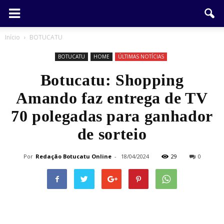
Início
BOTUCATU
BOTUCATU
HOME
ÚLTIMAS NOTÍCIAS
Botucatu: Shopping
Amando faz entrega de TV
70 polegadas para ganhador
de sorteio
Por
Redação Botucatu Online
-
18/04/2024
29
0