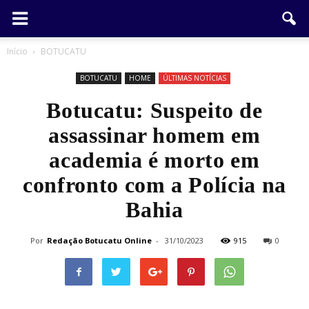
Início
BOTUCATU
BOTUCATU
HOME
ÚLTIMAS NOTÍCIAS
Botucatu: Suspeito de
assassinar homem em
academia é morto em
confronto com a Polícia na
Bahia
Por
Redação Botucatu Online
-
31/10/2023
915
0