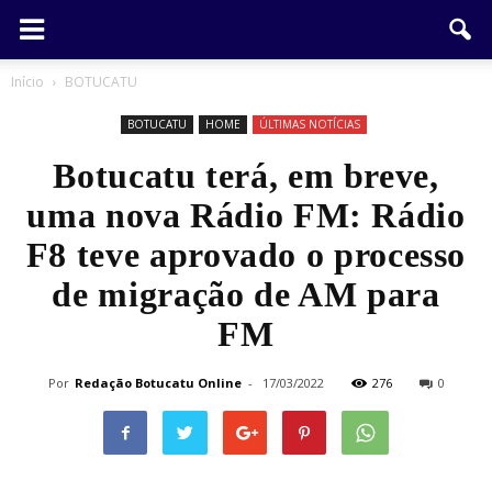
Início
BOTUCATU
BOTUCATU
HOME
ÚLTIMAS NOTÍCIAS
Botucatu terá, em breve,
uma nova Rádio FM: Rádio
F8 teve aprovado o processo
de migração de AM para
FM
Por
Redação Botucatu Online
-
17/03/2022
276
0