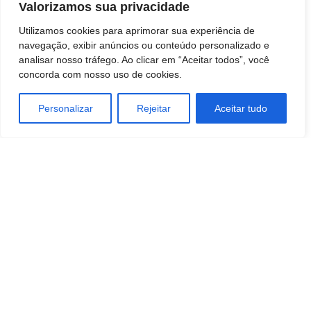
Valorizamos sua privacidade
Utilizamos cookies para aprimorar sua experiência de
navegação, exibir anúncios ou conteúdo personalizado e
analisar nosso tráfego. Ao clicar em “Aceitar todos”, você
TAGS
concorda com nosso uso de cookies.
Cris Cury
cultura
Personalizar
Rejeitar
Aceitar tudo
mar18
Teatro Municipal
Artigo anterior
Próximo artigo
A nova promessa do Sertanejo
Agentes de segurança prendem
Universitário
acusado de furto e tentativa de