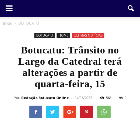
Início
BOTUCATU
BOTUCATU
HOME
ÚLTIMAS NOTÍCIAS
Botucatu: Trânsito no
Largo da Catedral terá
alterações a partir de
quarta-feira, 15
Por
Redação Botucatu Online
-
14/06/2022
568
0