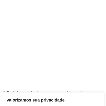
A Prefeitura orienta que os motoristas evitem
trafegar pela região até o término do evento.
Valorizamos sua privacidade