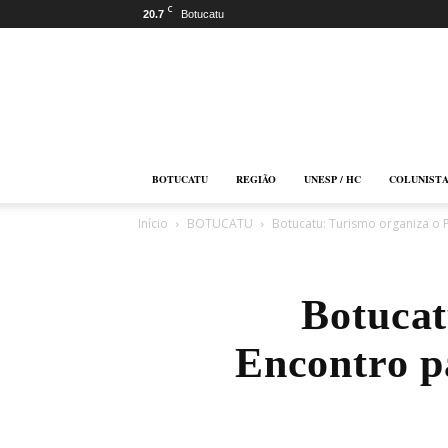
C
20.7
Botucatu
Botucatu
Online
BOTUCATU
REGIÃO
UNESP / HC
COLUNIST
Início
BOTUCATU
Botucatu: Turismo organiza o 
Botucat
Encontro p