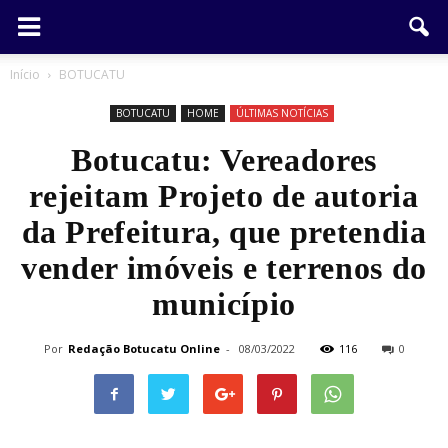
Início
BOTUCATU
BOTUCATU
HOME
ÚLTIMAS NOTÍCIAS
Botucatu: Vereadores
rejeitam Projeto de autoria
da Prefeitura, que pretendia
vender imóveis e terrenos do
município
Por
Redação Botucatu Online
-
08/03/2022
116
0