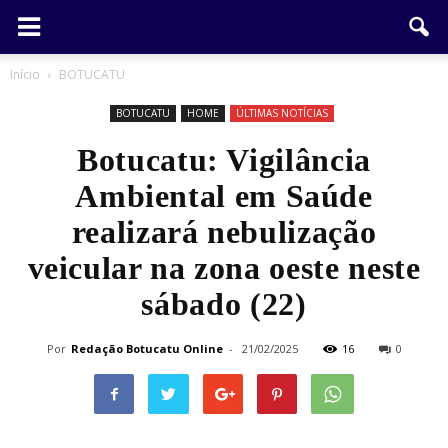
Início
BOTUCATU
BOTUCATU
HOME
ÚLTIMAS NOTÍCIAS
Botucatu: Vigilância
Ambiental em Saúde
realizará nebulização
veicular na zona oeste neste
sábado (22)
Por
Redação Botucatu Online
-
21/02/2025
16
0