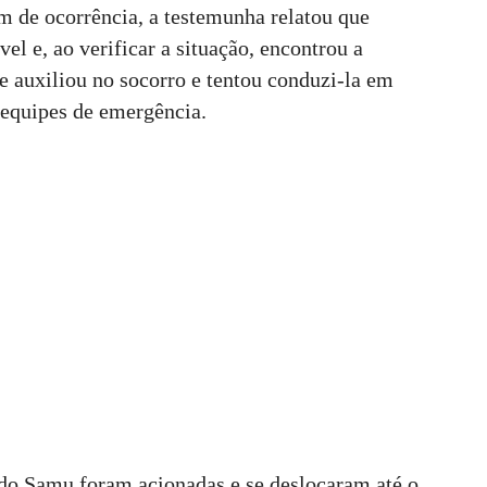
 de ocorrência, a testemunha relatou que
vel e, ao verificar a situação, encontrou a
le auxiliou no socorro e tentou conduzi-la em
s equipes de emergência.
do Samu foram acionadas e se deslocaram até o