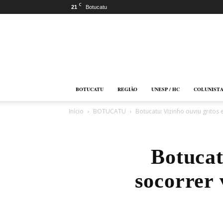
C
21
Botucatu
Botucatu
Online
BOTUCATU
REGIÃO
UNESP / HC
COLUNIST
Início
BOTUCATU
Botucatu: Vizinho ouviu gritos 
Botucat
socorrer 