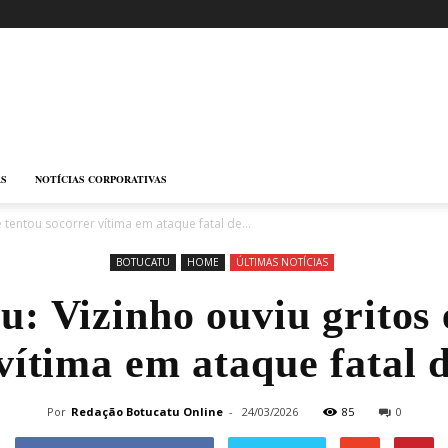
AS
NOTÍCIAS CORPORATIVAS
e tentou socorrer vítima em ataque fatal de...
BOTUCATU
HOME
ÚLTIMAS NOTÍCIAS
u: Vizinho ouviu gritos 
vítima em ataque fatal 
Por
Redação Botucatu Online
-
24/03/2026
85
0