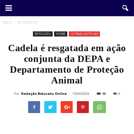
Início
BOTUCATU
BOTUCATU
HOME
ÚLTIMAS NOTÍCIAS
Cadela é resgatada em ação
conjunta da DEPA e
Departamento de Proteção
Animal
Por
Redação Botucatu Online
-
15/06/2026
48
0