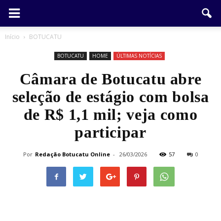
Início
BOTUCATU
BOTUCATU
HOME
ÚLTIMAS NOTÍCIAS
Câmara de Botucatu abre
seleção de estágio com bolsa
de R$ 1,1 mil; veja como
participar
Por
Redação Botucatu Online
-
26/03/2026
57
0