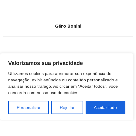
Géro Bonini
ARTIGOS RELACIONADOS
Mais do autor
Valorizamos sua privacidade
Bailarina de 10 anos do Studio Jéssica
Utilizamos cookies para aprimorar sua experiência de
Bokermann, de Botucatu, conquista vaga
navegação, exibir anúncios ou conteúdo personalizado e
em um dos maiores festivais de dança
BOTUCATU
analisar nosso tráfego. Ao clicar em “Aceitar todos”, você
do mundo
concorda com nosso uso de cookies.
Botucatu: Obituário 08 de agosto de
Personalizar
Rejeitar
Aceitar tudo
2026
BOTUCATU
Botucatu: Avenida Vital Brasil deve ser