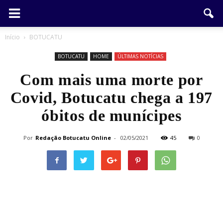
Início
BOTUCATU
BOTUCATU
HOME
ÚLTIMAS NOTÍCIAS
Com mais uma morte por
Covid, Botucatu chega a 197
óbitos de munícipes
Por
Redação Botucatu Online
-
02/05/2021
45
0