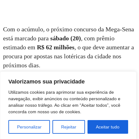
Com o acúmulo, o próximo concurso da Mega-Sena
está marcado para
sábado (20)
, com prêmio
estimado em
R$ 62 milhões
, o que deve aumentar a
procura por apostas nas lotéricas da cidade nos
próximos dias.
Valorizamos sua privacidade
As apostas podem ser feitas até as 19h do dia do
sorteio, em casas lotéricas credenciadas ou pelos
Utilizamos cookies para aprimorar sua experiência de
navegação, exibir anúncios ou conteúdo personalizado e
canais digitais da Caixa.
analisar nosso tráfego. Ao clicar em “Aceitar todos”, você
concorda com nosso uso de cookies.
Personalizar
Rejeitar
Aceitar tudo