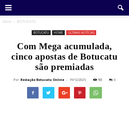
Início
BOTUCATU
BOTUCATU
HOME
ÚLTIMAS NOTÍCIAS
Com Mega acumulada,
cinco apostas de Botucatu
são premiadas
Por
Redação Botucatu Online
-
19/12/2025
93
0