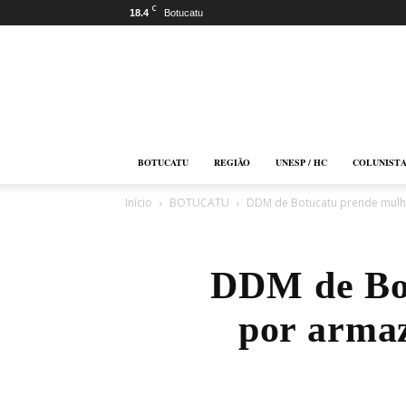
C
18.4
Botucatu
Botucatu
Online
BOTUCATU
REGIÃO
UNESP / HC
COLUNIST
Início
BOTUCATU
DDM de Botucatu prende mulhe
DDM de Bot
por armaz