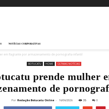
AS
NOTÍCIAS CORPORATIVAS
r em flagrante por armazenamento de pornografia infantil
BOTUCATU
HOME
ÚLTIMAS NOTÍCIAS
ucatu prende mulher e
enamento de pornografi
Por
Redação Botucatu Online
-
16/06/2026
35
0