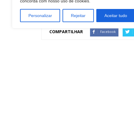
concorda com nosso uso de cookies.
Personalizar
Rejeitar
Aceitar tudo
COMPARTILHAR
Facebook
Artigo anterior
Ninguém acerta e prêmio da Mega-Sena vai a 
36 milhões
Redação Botucatu Onl
https://www.botucatuonline.com