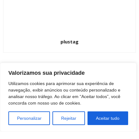
plustag
Valorizamos sua privacidade
ARTIGOS RELACIONADOS
Mais do autor
Utilizamos cookies para aprimorar sua experiência de
Botucatu: Avenida Vital Brasil deve ser
navegação, exibir anúncios ou conteúdo personalizado e
liberada nos próximos dias
analisar nosso tráfego. Ao clicar em “Aceitar todos”, você
BOTUCATU
concorda com nosso uso de cookies.
Prefeito Fábio Leite ingressa com ação
Personalizar
Rejeitar
Aceitar tudo
judicial contra a realização da marcha da
maconha em Botucatu
BOTUCATU