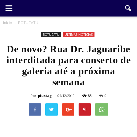
Início
BOTUCATU
BOTUCATU
ÚLTIMAS NOTÍCIAS
De novo? Rua Dr. Jaguaribe
interditada para conserto de
galeria até a próxima
semana
Por
plustag
-
04/12/2019
83
0