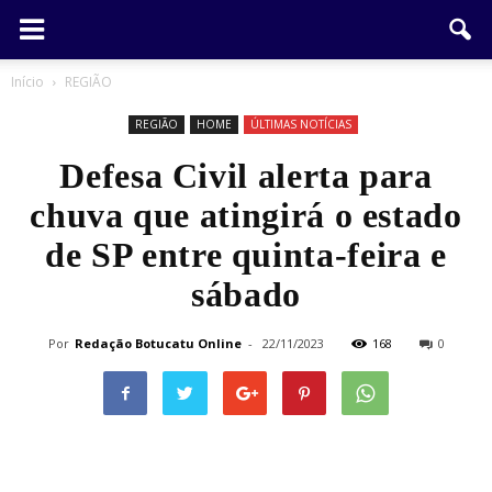
Início
REGIÃO
REGIÃO
HOME
ÚLTIMAS NOTÍCIAS
Defesa Civil alerta para
chuva que atingirá o estado
de SP entre quinta-feira e
sábado
Por
Redação Botucatu Online
-
22/11/2023
168
0