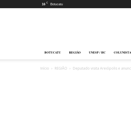
C
16
Botucatu
Botucatu
Online
BOTUCATU
REGIÃO
UNESP / HC
COLUNIST
Início
REGIÃO
Deputado visita Areiópolis e anunc