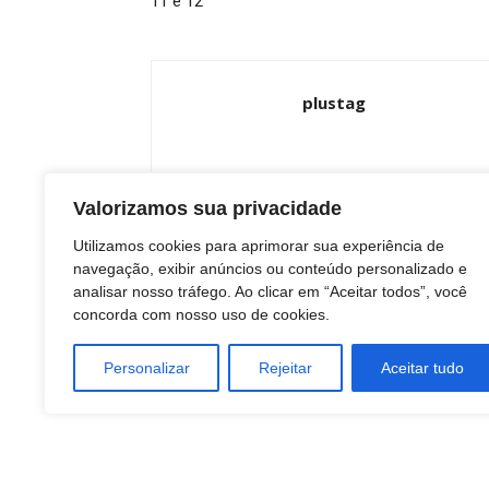
11 e 12
plustag
Valorizamos sua privacidade
Utilizamos cookies para aprimorar sua experiência de
navegação, exibir anúncios ou conteúdo personalizado e
ARTIGOS RELACIONADOS
Mais do aut
analisar nosso tráfego. Ao clicar em “Aceitar todos”, você
concorda com nosso uso de cookies.
Personalizar
Rejeitar
Aceitar tudo
BOTUCATU
BOTUCATU