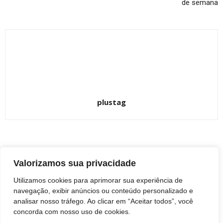
de semana
plustag
ARTIGOS RELACIONADOS
Mais do autor
Valorizamos sua privacidade
Bailarina de 10 anos do Studio Jéssica
Utilizamos cookies para aprimorar sua experiência de
Bokermann, de Botucatu, conquista vaga
navegação, exibir anúncios ou conteúdo personalizado e
em um dos maiores festivais de dança
BOTUCATU
analisar nosso tráfego. Ao clicar em “Aceitar todos”, você
do mundo
concorda com nosso uso de cookies.